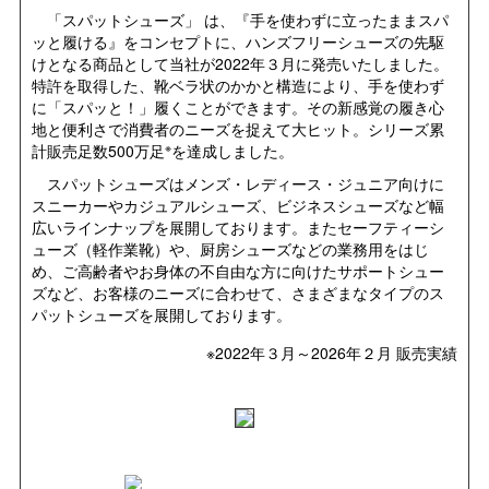
「スパットシューズ」 は、『手を使わずに立ったままスパ
ッと履ける』をコンセプトに、ハンズフリーシューズの先駆
けとなる商品として当社が2022年３月に発売いたしました。
特許を取得した、靴ベラ状のかかと構造により、手を使わず
に「スパッと！」履くことができます。その新感覚の履き心
地と便利さで消費者のニーズを捉えて大ヒット。シリーズ累
※
計販売足数500万足
を達成しました。
スパットシューズはメンズ・レディース・ジュニア向けに
スニーカーやカジュアルシューズ、ビジネスシューズなど幅
広いラインナップを展開しております。またセーフティーシ
ューズ（軽作業靴）や、厨房シューズなどの業務用をはじ
め、ご高齢者やお身体の不自由な方に向けたサポートシュー
ズなど、お客様のニーズに合わせて、さまざまなタイプのス
パットシューズを展開しております。
※2022年３月～2026年２月 販売実績