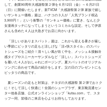
して、創業90周年大感謝祭第２弾を６月12日（金）～６月21日
（日）に開催いたします。新TVCM「大感謝祭第２弾 家族で嬉し
いサンキュー価格」篇は、ハナコの３人が「人気ブランド税込
3,900円！」という衝撃の『サンキュー価格』に驚き、なんと少
女漫画タッチになってしまうというコミカルな設定。そして伊原
さんも含めた４人は大急ぎでお店に向かいます。
「涼しいがありまスパット」篇は、これから迎える暑さが厳し
い季節にピッタリの足もと涼しげな「涼×快スタイル」のスパッ
トシューズをご紹介！清々しい風が吹く中を、メッシュ＆接触冷
感タイプやスニーカーサンダルなど「涼しい」スパットシューズ
を履いた４人がおしゃれにポージング。夏スパットのオリジナル
ソングに合わせて商品の紹介をします。父の日のプレゼントにも
ピッタリの商品です。
夏シーズンの足もと対策は、チヨダの大感謝祭 第２弾でおトク
に！そして涼しく快適に！全国のシュープラザ、東京靴流通セン
ター他各店舗、公式オンラインショップ「kutsu.com」で、スタ
ッフ一同、皆様のご来店を心よりお待ちしております。