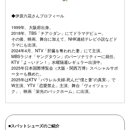
◆伊原六花さんプロフィール
1999年、大阪府出身。
2018年、TBS「チア☆ダン」にてドラマデビュー。
その後、映画、舞台に加えて、NHK連続テレビ小説などド
ラマにも出演。
2024年4月、NTV「肝臓を奪われた妻」にて主演、
MBSラジオ「ヤングタウン」のパーソナリティーに就任。
KTV「よ～いドン！」水曜隔週レギュラー出演中。
2025年日本国際博覧会（大阪・関西万博）スペシャルサポ
ーターも務めた。
2025年はKTV「パラレル夫婦-死んだ“僕と妻”の真実-」で
W主演、YTV「恋愛禁止」主演、舞台「ヴォイツェッ
ク」、映画「栄光のバックホーム」に出演。
■スパットシューズのご紹介