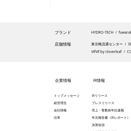
ブランド
HYDRO-TECH
fuwara
店舗情報
東京靴流通センター
S
VifVif by cloverleaf
CO
企業情報
IR情報
トップメッセージ
IRリリース
経営理念
プレスリリース
会社情報
売上・客数前年比速報
沿革
年次報告書（IRレポート）
決算短信