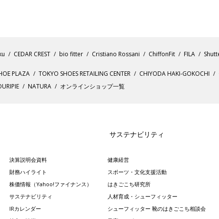
ku
CEDAR CREST
bio fitter
Cristiano Rossani
ChiffonFit
FILA
Shutt
HOE PLAZA
TOKYO SHOES RETAILING CENTER
CHIYODA HAKI-GOKOCHI
URIPIE
NATURA
オンラインショップ一覧
サステナビリティ
決算説明会資料
健康経営
財務ハイライト
スポーツ・文化支援活動
株価情報（Yahoo!ファイナンス）
はきごこち研究所
サステナビリティ
人材育成・シューフィッター
IRカレンダー
シューフィッター 靴のはきごこち相談会