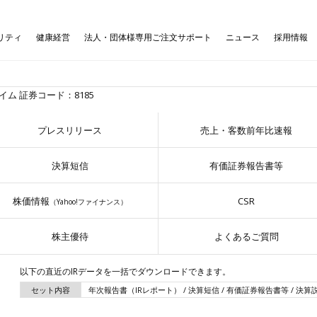
リティ
健康経営
法人・団体様専用ご注文サポート
ニュース
採用情報
プレスリリース
売上・客数前年比速報
決算短信
有価証券報告書等
株価情報
CSR
（Yahoo!ファイナンス）
株主優待
よくあるご質問
以下の直近のIRデータを一括でダウンロードできます。
セット内容
年次報告書（IRレポート） / 決算短信 / 有価証券報告書等 / 決算