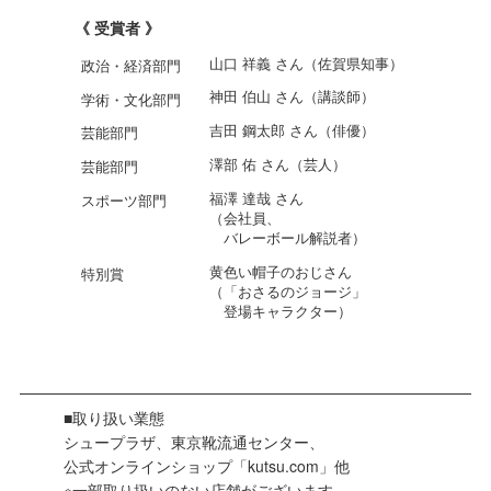
《 受賞者 》
山口 祥義 さん（佐賀県知事）
政治・経済部門
神田 伯山 さん（講談師）
学術・文化部門
吉田 鋼太郎 さん（俳優）
芸能部門
澤部 佑 さん（芸人）
芸能部門
福澤 達哉 さん
スポーツ部門
（会社員、
バレーボール解説者）
黄色い帽子のおじさん
特別賞
（「おさるのジョージ」
登場キャラクター）
■取り扱い業態
シュープラザ、東京靴流通センター、
公式オンラインショップ「kutsu.com」他
※一部取り扱いのない店舗がございます。