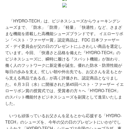
「HYDRO-TECH」は、ビジネスシューズからウォーキングシ
ューズまで、「防水」「防滑」「軽量」「快適性」など、さまざ
まな機能を搭載した高機能シューズブランドです。 イエローリボ
ン「ベスト・ファーザー賞」認定商品は、FDC 日本ファーザー
ズ・デイ委員会が父の日のプレゼントにふさわしい商品を選定し
ています。今回、「快適さと品格を備えた『HYDRO-TECH』の
ビジネスシューズに、瞬時に履ける『スパット機能』が加わり、
働く人のフットワークに新定番が誕生。優れた防水・防滑性能が
毎日の歩みを支え、忙しい朝や外出先でも、お父さんを足もとか
ら支える商品である点」が高く評価され、認定商品となりまし
た。６月３日（水）に開催された第45回ベスト・ファーザー イエ
ローリボン賞の授賞式では、受賞者の方々へ「HYDRO-TECH」
のスパット機能付きビジネスシューズを副賞として進呈いたしま
した。
いつも頑張っているお父さんを足もとから応援する「HYDRO-
TECH」のシューズを、今年の父の日のプレゼントにいかがでし
ょうか？ 「HYDRO-TECH」シリーズは全国のシュープラザ、東