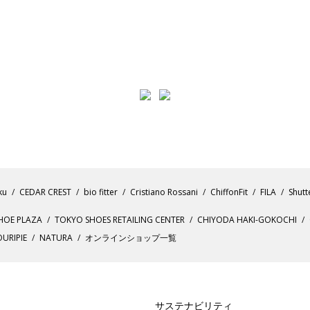
ku
CEDAR CREST
bio fitter
Cristiano Rossani
ChiffonFit
FILA
Shutt
HOE PLAZA
TOKYO SHOES RETAILING CENTER
CHIYODA HAKI-GOKOCHI
URIPIE
NATURA
オンラインショップ一覧
サステナビリティ