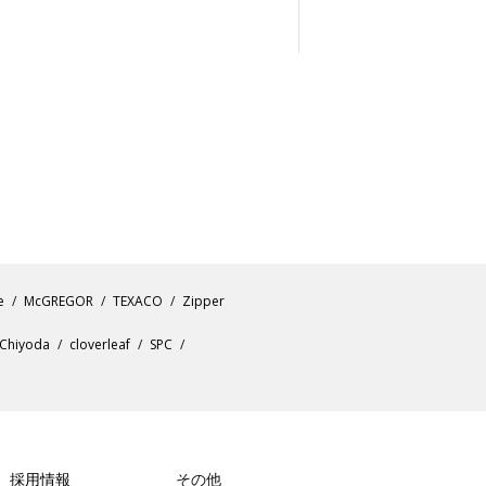
e
McGREGOR
TEXACO
Zipper
Chiyoda
cloverleaf
SPC
採用情報
その他