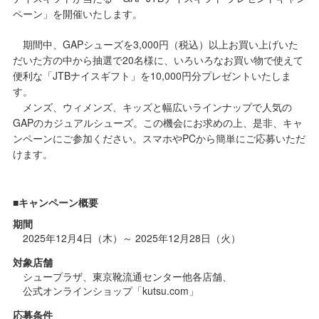
ペーン」を開催いたします。
期間中、GAPシューズを3,000円（税込）以上お買い上げいた
だいた方の中から抽選で20名様に、いろいろなお買い物で使えて
便利な「JTBナイスギフト」を10,000円分プレゼントいたしま
す。
メンズ、ウィメンズ、キッズと幅広いラインナップで人気の
GAPのカジュアルシューズ。この機会にお求めの上、是非、キャ
ンペーンにご参加ください。スマホやPCから簡単にご応募いただ
けます。
■キャンペーン概要
期
間
2025年12月4日（木）～ 2025年12月28日（火）
対
象
店
舗
シュープラザ、東京靴流通センター他各店舗、
公式オンラインショップ「kutsu.com」
応
募
条
件