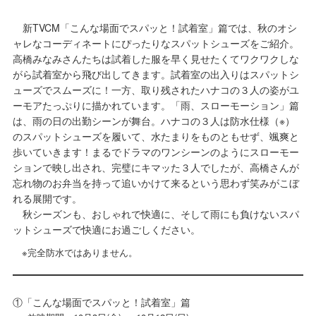
新TVCM「こんな場面でスパッと！試着室」篇では、秋のオシ
ャレなコーディネートにぴったりなスパットシューズをご紹介。
高橋みなみさんたちは試着した服を早く見せたくてワクワクしな
がら試着室から飛び出してきます。試着室の出入りはスパットシ
ューズでスムーズに！一方、取り残されたハナコの３人の姿がユ
ーモアたっぷりに描かれています。「雨、スローモーション」篇
は、雨の日の出勤シーンが舞台。ハナコの３人は防水仕様（※）
のスパットシューズを履いて、水たまりをものともせず、颯爽と
歩いていきます！まるでドラマのワンシーンのようにスローモー
ションで映し出され、完璧にキマッた３人でしたが、高橋さんが
忘れ物のお弁当を持って追いかけて来るという思わず笑みがこぼ
れる展開です。
秋シーズンも、おしゃれで快適に、そして雨にも負けないスパ
ットシューズで快適にお過ごしください。
※完全防水ではありません。
①「こんな場面でスパッと！試着室」篇