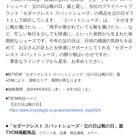
トシューズ・父の日は靴の日」篇と題し、当社のプライベートブ
ランド「セダークレスト スパットシューズ」の商品を父の日ギフ
トとして紹介しています。 「スパットシューズ」は、「かがまず
に靴が履けたら…」「両手が塞がれていても靴を履けたら…」な
ど、忙しい毎日を少しでも快適に…といった発想から生まれた画
期的なシューズです。今年の父の日は、日頃の感謝の気持ちを込
めて、お父さんの足もとを快適にサポートしてくれる「セダーク
レスト スパットシューズ」の贈り物はいかがですか。
豊富なラインナップから是非、お求めください。
■新TVCM「セダークレスト スパットシューズ・父の日は靴の日」篇
※CMにより、放映エリア、期間が異なります。
■放映期間 2024年6月6日（木）～ 6月15日（土）
■TVCM特設ページ
【父の日は靴の日】
https://www.chiyodagrp.co.jp/special/fathers_day2024/
■「セダークレスト スパットシューズ・父の日は靴の日」篇
TVCM掲載商品
ブランド名、品番、税込価格、カラー