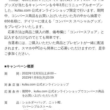
グッズが当たるキャンペーンを今年3月にリニューアルオープン
した、kutsu.com 公式オンラインショップ限定で行います。期間
中、コンバース商品をお買い上げいただいた方の中から抽選で
650名様に、デイリーに使える「コンバース スペシャルグッズ」
をプレゼントいたします。
応募方法は商品ご購入の際、備考欄に「コンバースフェア」と
記入するだけなのでとても簡単です。
当選者には、ご購入いただいた商品とプレゼントが一緒に配送
されます。スマホやPCから簡単にご応募いただけますので、是非
ご参加ください。
■キャンペーン概要
：2022年12月3日(土)9:00～
期
間
2023年1月9日(月)23:59
：kutsu.com 公式オンラインショップ
対
象
店
舗
：期間中、kutsu.com 公式オンラインショップでコンバース商品
応
募
条
件
をお買い上げいただいた方
：ショルダーバッグ、ニット帽、
賞
品
リバーシブルストール