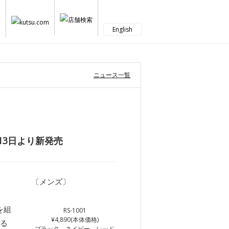
English
ニュース一覧
月13日より新発売
〔メンズ〕
を組
RS-1001
¥4,890(本体価格)
する
ブラック、ネイビー、レッド