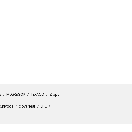
e
McGREGOR
TEXACO
Zipper
Chiyoda
cloverleaf
SPC