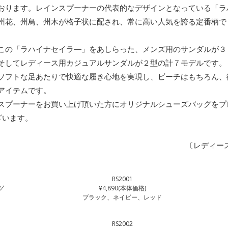
おります。レインスプーナーの代表的なデザインとなっている「ラ
州花、州鳥、州木が格子状に配され、常に高い人気を誇る定番柄で
この「ラハイナセイラ―」をあしらった、メンズ用のサンダルが３
そしてレディース用カジュアルサンダルが２型の計７モデルです。
フトな足あたりで快適な履き心地を実現し、ビーチはもちろん、
アイテムです。
プーナーをお買い上げ頂いた方にオリジナルシューズバッグをプ
ざいます。
〔レディー
RS2001
グ
¥4,890(本体価格)
ブラック、ネイビー、レッド
RS2002