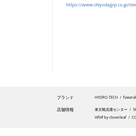
https://www.chiyodagrp.co.jp/it
ブランド
HYDRO-TECH
fuwara
店舗情報
東京靴流通センター
S
VifVif by cloverleaf
CO