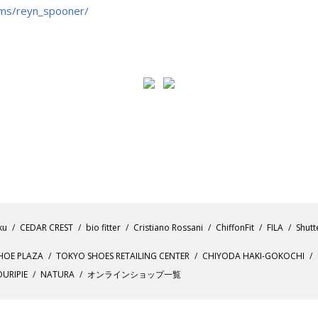
ems/reyn_spooner/
ku
CEDAR CREST
bio fitter
Cristiano Rossani
ChiffonFit
FILA
Shutt
HOE PLAZA
TOKYO SHOES RETAILING CENTER
CHIYODA HAKI-GOKOCHI
URIPIE
NATURA
オンラインショップ一覧