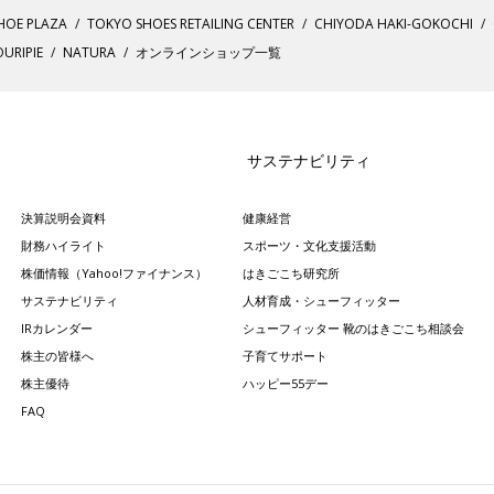
HOE PLAZA
TOKYO SHOES RETAILING CENTER
CHIYODA HAKI-GOKOCHI
URIPIE
NATURA
オンラインショップ一覧
サステナビリティ
決算説明会資料
健康経営
財務ハイライト
スポーツ・文化支援活動
株価情報（Yahoo!ファイナンス）
はきごこち研究所
サステナビリティ
人材育成・シューフィッター
IRカレンダー
シューフィッター 靴のはきごこち相談会
株主の皆様へ
子育てサポート
株主優待
ハッピー55デー
FAQ