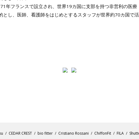
、1971年フランスで設立され、世界19カ国に支部を持つ非営利の医
的とし、医師、看護師をはじめとするスタッフが世界約70カ国で活動
ku
CEDAR CREST
bio fitter
Cristiano Rossani
ChiffonFit
FILA
Shutt