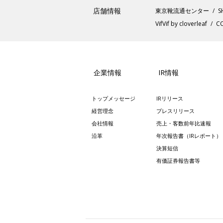
店舗情報
東京靴流通センター
S
VifVif by cloverleaf
CO
企業情報
IR情報
トップメッセージ
IRリリース
経営理念
プレスリリース
会社情報
売上・客数前年比速報
沿革
年次報告書（IRレポート）
決算短信
有価証券報告書等