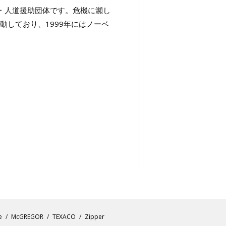
療・人道援助団体です。危機に瀕し
しており、1999年にはノーベ
e
McGREGOR
TEXACO
Zipper